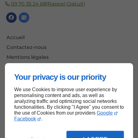
09 70 35 24 68
(Rappel Gratuit)
Accueil
Contactez-nous
Mentions légales
Plan du site
Your privacy is our priority
We use Cookies to improve user experience by
Haut de page
personalising content and ads, as well as
analyzing traffic and optimizing social networks
functionalities. By clicking "I Agree" you consent to
the use of Cookies from our providers
Google
Facebook
.