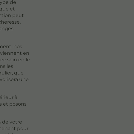
type de
ique et
ection peut
cheresse,
langes
ment, nos
rviennent en
ec soin en le
ns les
ulier, que
vorisera une
rieur à
es et posons
 de votre
ntenant pour