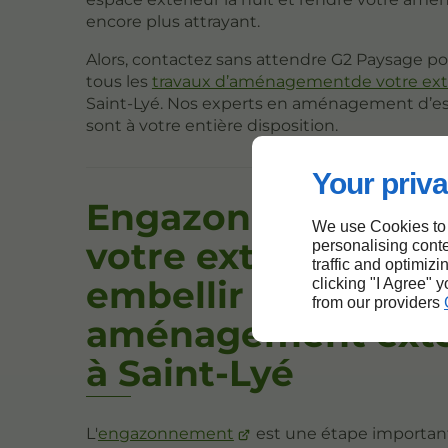
encore plus attrayant.
Alors, contactez sans attendre G2 Paysage pou
tous les
travaux d’aménagementde votre ext
Saint-Lyé. Nos experts en aménagement d’es
sont à votre entière disposition.
Your priva
Engazonnement d
We use Cookies to
votre extérieur po
personalising conte
traffic and optimizi
embellir votre
clicking "I Agree" 
from our providers
aménagement exté
à Saint-Lyé
L'
engazonnement
est une étape importan