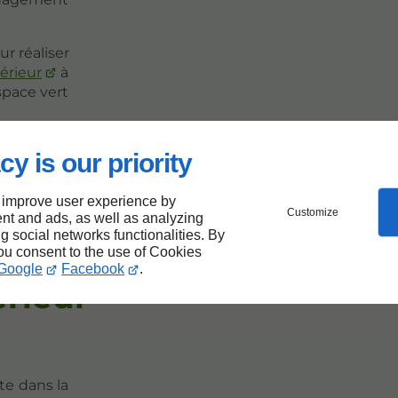
r réaliser
érieur
à
pace vert
cy is our priority
e
 improve user experience by
Customize
ur
nt and ads, as well as analyzing
ng social networks functionalities. By
you consent to the use of Cookies
Google
Facebook
.
rieur
te
dans la