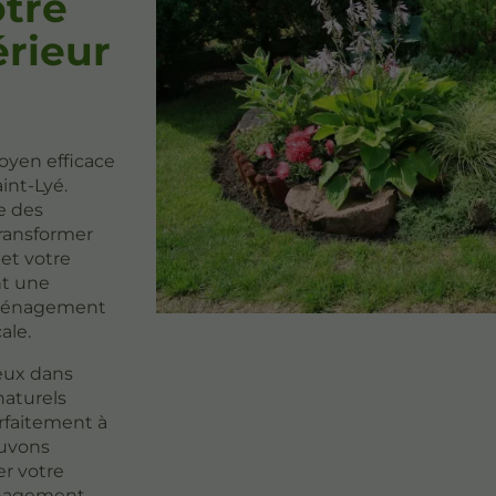
otre
rieur
oyen efficace
int-Lyé.
e des
transformer
et votre
nt une
 aménagement
ale.
eux dans
naturels
arfaitement à
ouvons
er votre
ménagement